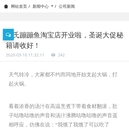
新闻中心
公司新闻
网站首页
何氏蹦蹦鱼淘宝店开业啦，圣诞大促秘
籍请收好！
2020-03-10 11:32:11
242
天气转冷，大家都不约而同地开始支起大锅，打
起火锅。
看着浓香的汤汁在高温烹煮下带着食材翻滚，肚
子咕噜咕噜的声音和汤汁沸腾咕噜咕噜的声音遥
相呼应，仿佛在说：“我饿了我饿了可以吃了