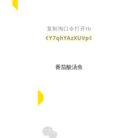
复制淘口令打开tb
¢Y7qhYAzXUVp¢
番茄酸汤鱼