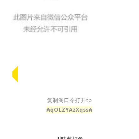
复制淘口令打开tb
₳qOLZYAzXqss₳
川味藤椒鱼