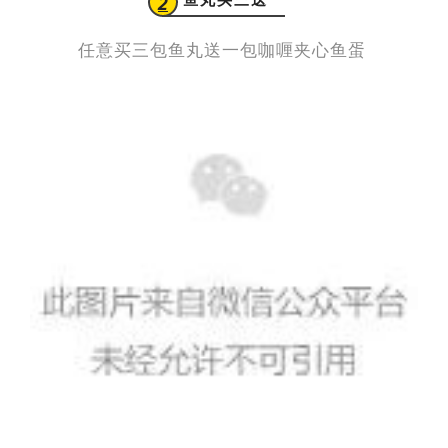
2
任意买三包鱼丸送一包咖喱夹心鱼蛋