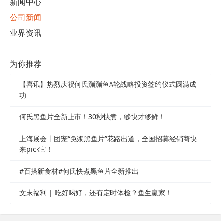
新闻中心
公司新闻
业界资讯
为你推荐
【喜讯】热烈庆祝何氏蹦蹦鱼A轮战略投资签约仪式圆满成
功
何氏黑鱼片全新上市！30秒快煮，够快才够鲜！
上海展会丨团宠“免浆黑鱼片”花路出道，全国招募经销商快
来pick它！
#百搭新食材#何氏快煮黑鱼片全新推出
文末福利 | 吃好喝好，还有定时体检？鱼生赢家！