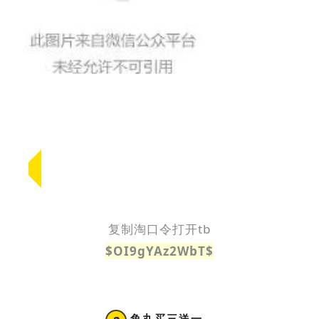
复制淘口令打开tb
$OI9gYAz2WbT$
鱼丸买三送一