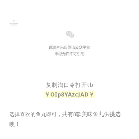
复制淘口令打开tb
￥OIp8YAzcJAD￥
共有8款美味鱼丸供挑选
选择喜欢的鱼丸即可，
噢！