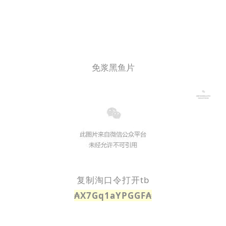
免浆黑鱼片
复制淘口令打开tb
₳X7Gq1aYPGGF₳