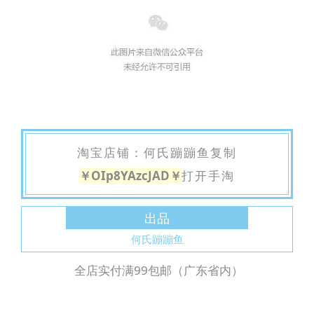
淘宝店铺：何氏蹦蹦鱼复制
￥OIp8YAzcJAD￥
打开手淘
出品
何氏蹦蹦鱼
全店实付满99包邮（广东省内）