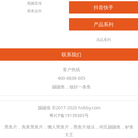
视频宣传
抖音快手
商务合作
产品系列
冻品系列
联系我们
客户热线
400-8838-605
蹦蹦鱼，做好一条鱼
蹦蹦鱼 ©2017-2020 hsbby.com
粤ICP备19139365号
黑鱼片，免浆黑鱼片，懒人黑鱼片，黑鱼片做法，何氏蹦蹦鱼，鲈鱼
大王