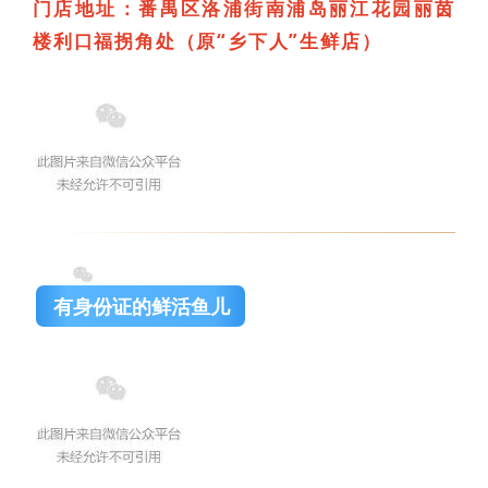
门店地址：番禺区洛浦街南浦岛丽江花园丽茵
楼利口福拐角处（原“乡下人”生鲜店）
有身份证的鲜活鱼儿