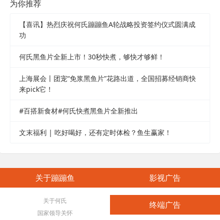
为你推荐
【喜讯】热烈庆祝何氏蹦蹦鱼A轮战略投资签约仪式圆满成
功
何氏黑鱼片全新上市！30秒快煮，够快才够鲜！
上海展会丨团宠“免浆黑鱼片”花路出道，全国招募经销商快
来pick它！
#百搭新食材#何氏快煮黑鱼片全新推出
文末福利 | 吃好喝好，还有定时体检？鱼生赢家！
关于蹦蹦鱼
影视广告
关于何氏
终端广告
国家领导关怀