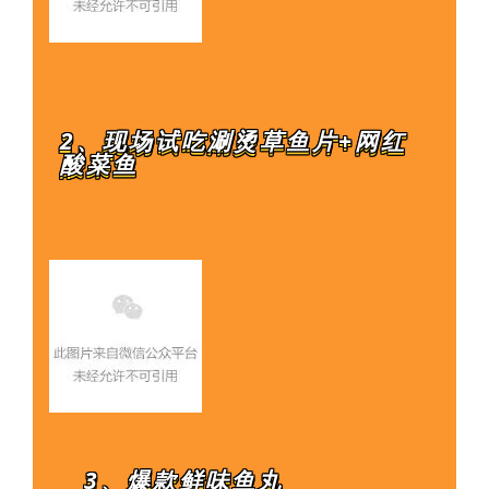
2、现场试吃涮烫草鱼片+网红
酸菜鱼
3、爆款鲜味鱼丸