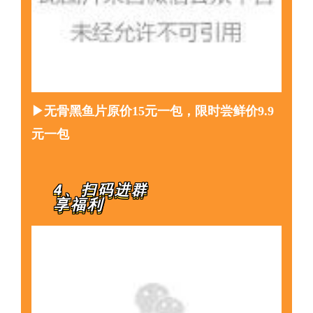
▶无骨黑鱼片原价15元一包，限时尝鲜价9.9
元一包
4、扫码进群
享福利