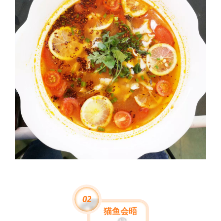
02
猫鱼会晤