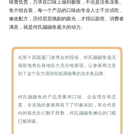
味蕾负责，力求在口味上做到极致，不论是活鱼冻鱼、
鱼片组合装，每一个产品的口味由专业人士千次试吃，
修改配方，历经层层挑剔的眼光，才得以面世。消费者
满意，就是何氏蹦蹦鱼最大的动力。
在第十四届厦门渔博会的现场，何氏蹦蹦鱼毫无
保留地将自身地实力充分地展现，让参展商注意
到了这个实力强劲
却
低调做事
的淡水鱼
品牌。
何氏蹦蹦鱼的产品质量和口味
、企业理念和态
度，令
在场的参展商留下了印象深刻
，有合作意
向
的猫先生们数不胜数，
何氏蹦蹦鱼摊位的门槛
已被
踏破。