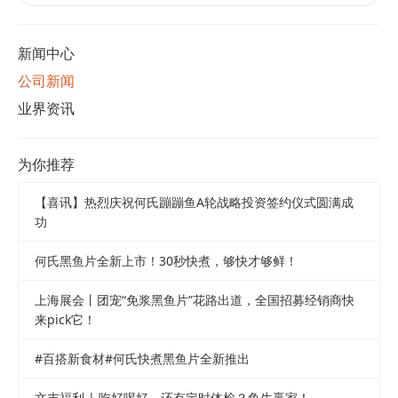
新闻中心
公司新闻
业界资讯
为你推荐
【喜讯】热烈庆祝何氏蹦蹦鱼A轮战略投资签约仪式圆满成
功
何氏黑鱼片全新上市！30秒快煮，够快才够鲜！
上海展会丨团宠“免浆黑鱼片”花路出道，全国招募经销商快
来pick它！
#百搭新食材#何氏快煮黑鱼片全新推出
文末福利 | 吃好喝好，还有定时体检？鱼生赢家！