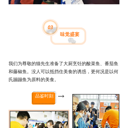
0
3
味觉盛宴
我们
为尊敬的猫先生准备了大厨烹饪的酸菜鱼、番
茄鱼
和藤椒鱼。没人可以抵挡住美食的诱惑
，更何况是以何
氏蹦蹦鱼为原料的美食。
→
品鉴时刻