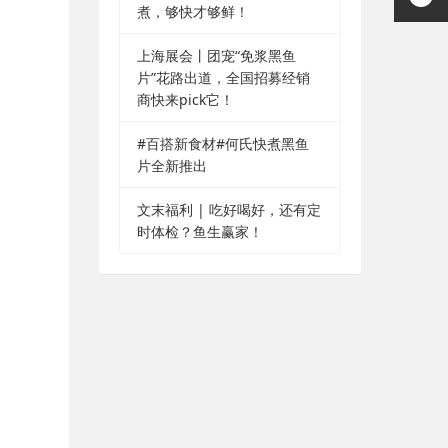
煮，够快才够鲜！
上海展会丨团宠“免浆黑鱼
片”花路出道，全国招募经销
商快来pick它！
#百搭新食材#何氏快煮黑鱼
片全新推出
文末福利 | 吃好喝好，还有定
时体检？鱼生赢家！