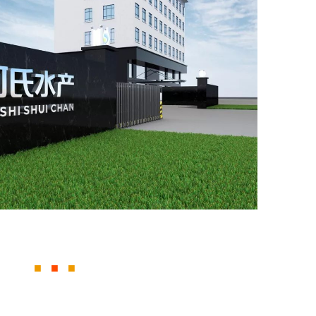
■
■
■