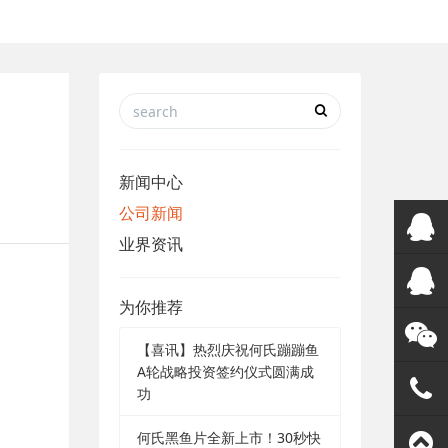
新闻中心
公司新闻
业界资讯
在线客
为你推荐
服
QQ客服
【喜讯】热烈庆祝何氏蹦蹦鱼
A轮战略投资签约仪式圆满成
微信客
功
何氏黑鱼片全新上市！30秒快
服
188192