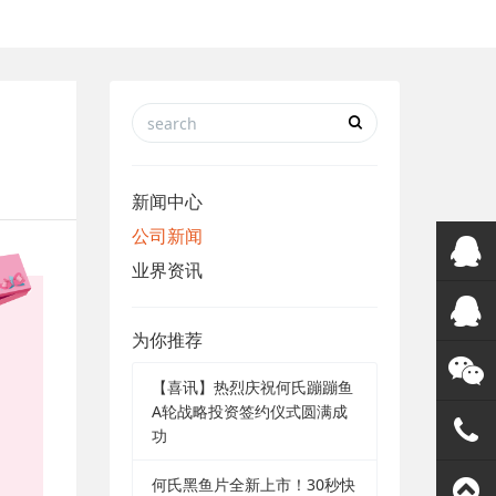
新闻中心
公司新闻
业界资讯
在线客
为你推荐
服
QQ客服
【喜讯】热烈庆祝何氏蹦蹦鱼
A轮战略投资签约仪式圆满成
微信客
功
何氏黑鱼片全新上市！30秒快
服
188192