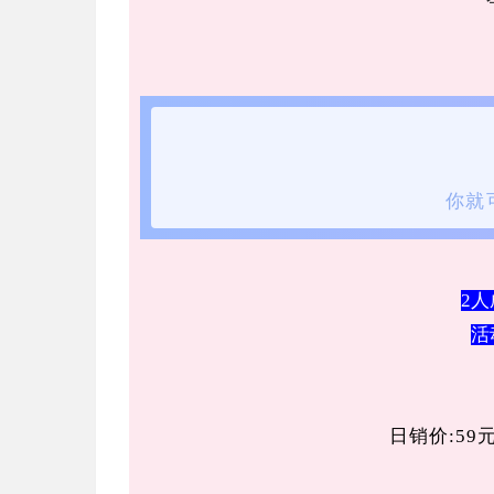
你就
2
活
日销价:59