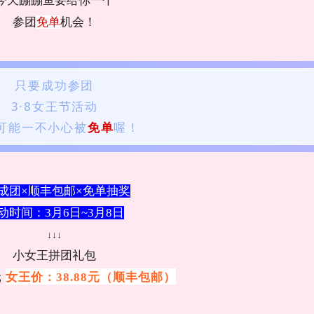
今天蹦蹦鱼要给你一个
参团
免单
机会！
只要成功参团
3·8女王节活动
可能一不小心被
免单
喔！
人成团×顺丰包邮×免单抽奖
动时间：3月6日~3月8日
↓↓↓
小女王拼团礼包
元
女王价
：
38.88
元
（
顺丰包邮
）