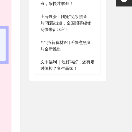
煮，够快才够鲜！
上海展会丨团宠“免浆黑鱼
片”花路出道，全国招募经销
商快来pick它！
#百搭新食材#何氏快煮黑鱼
片全新推出
文末福利 | 吃好喝好，还有定
时体检？鱼生赢家！