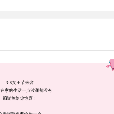
3·8女王节来袭
宅在家的生活一点波澜都没有
蹦蹦鱼给你惊喜！