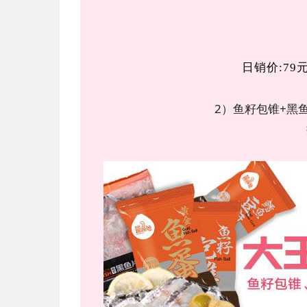
日销价:79
2）鱼籽包锥+黑鱼