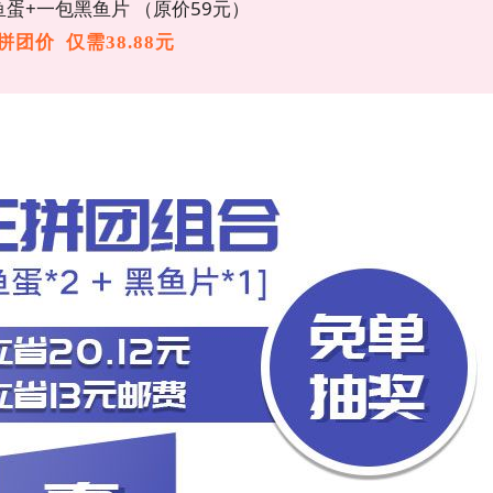
鱼蛋+一包黑鱼片 （
原价59
元）
拼团价 仅需38.88元