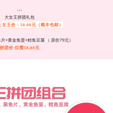
↓↓↓
大女王拼团礼包
元
女王价
：
58.88
元
（
顺丰包邮
）
片+黄金鱼蛋+鳕鱼豆腐 （ 原价79元）
拼团价 仅需58.88元